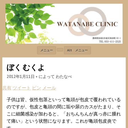
メニュー
Alt メニュー
ぼく むくよ
2012年1月11日 •
によって わたなべ
共有
ツイート
ピン
メール
子供は皆、仮性包茎といって亀頭が包皮で覆われている
のですが、包皮と亀頭の間に垢や尿のカスがたまり、そ
こに細菌感染が加わると、「おちんちんが真っ赤に腫れ
て痛い」という状態になります。これが亀頭包皮炎で
す。