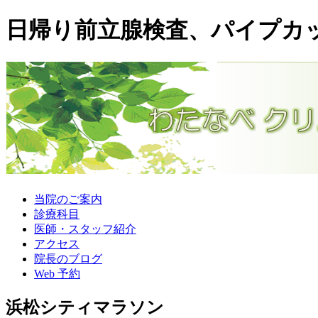
日帰り前立腺検査、パイプカ
当院のご案内
診療科目
医師・スタッフ紹介
アクセス
院長のブログ
Web 予約
浜松シティマラソン