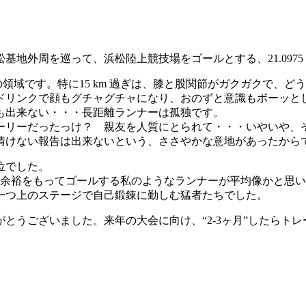
地外周を巡って、浜松陸上競技場をゴールとする、21.0975
知の領域です。特に15 km 過ぎは、膝と股関節がガクガクで、
ドリンクで顔もグチャグチャになり、おのずと意識もボーッと
も出来ない・・・長距離ランナーは孤独です。
ーリーだったっけ？ 親友を人質にとられて・・・いやいや、
情けない報告は出来ないという、ささやかな意地があったから
6位でした。
の余裕をもってゴールする私のようなランナーが平均像かと思
一つ上のステージで自己鍛錬に勤しむ猛者たちでした。
とうございました。来年の大会に向け、“2-3ヶ月”したらト