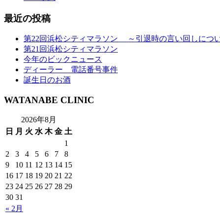
最近の投稿
第22回浜松シティマラソン ～引退時の言い回しにつ
第21回浜松シティマラソン
今年のビックニュース
ディーラー 電話番号事件
誕生日のお酒
WATANABE CLINIC
2026年8月
日
月
火
水
木
金
土
1
2
3
4
5
6
7
8
9
10
11
12
13
14
15
16
17
18
19
20
21
22
23
24
25
26
27
28
29
30
31
« 2月