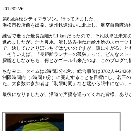
2012/02/26
第8回浜松シティマラソン。行ってきました。
浜松市役所前を出発、遠州鉄道沿いに北上し、航空自衛隊浜松基
練習で走った最長距離が11 km だったので、それ以降は未
進めましたが、汗と鼻水、流し込み損ねた給水所のスポーツ
で、決してひとりぼっちではないのですが、誰にすがること
「そういえば、『長距離ランナーの孤独』って、どんなスト
朦朧としながらも、何とかゴール出来たのは、このブログで
ちなみに、タイムは2時間3分42秒。総合順位は3702人中242
制限時間内（2時間10分）に完走することを目標にし、若干
た。大多数の参加者は「制限時間」など端から眼中にない、
最後になりましたが、沿道で声援を送ってくれた皆様、ありが