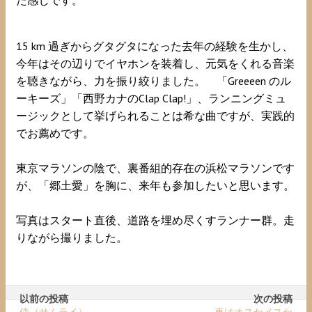
た感じです。
15 km
過ぎからグタグタになった去年の経験を生かし、
今年はその辺りでイヤホンを装着し、元気をくれる音楽
Greeeen
を聴きながら、力を振り絞りました。 「
のル
Clap Clap!
ーキーズ」「西野カナの
」、ランニングミュ
ージックとして挙げられることは希な曲ですが、実践的
でお薦めです。
東京マラソンの陰で、裏番組的存在の浜松マラソンです
が、「郷土愛」を胸に、来年も参加したいと思います。
写真はスタート直後、道路を埋め尽くすランナー群。走
りながら撮りました。
以前の投稿
次の投稿
侍（サムライ）
車はオスかメスか