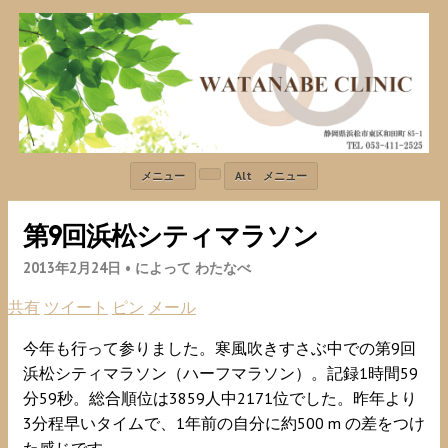
メニュー
Alt メニュー
第9回浜松シティマラソン
2013年2月24日 •
によって わたなべ
共有
ツイート
ピン
メール
9
今年も行って参りました。寒風吹きすさぶ中での第
回
1
59
浜松シティマラソン
（ハーフマラソン）。記録
時間
59
3859
2171
分
秒。総合順位は
人中
位でした。昨年より
3
1
500 m
分程早いタイムで、
年前の自分に約
の差をつけ